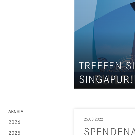
TREFFEN S
UNSERE ZA
SINGAPUR!
CHINESISC
ZAPP-JAHR
ARCHIV
25.03.2022
2026
SPENDENA
2025