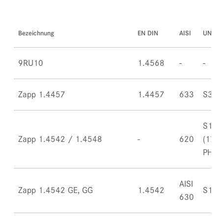
Bezeichnung
EN DIN
AISI
UNS
9RU10
1.4568
Zapp 1.4457
1.4457
633
S35
S17
Zapp 1.4542 / 1.4548
620
(17-
PH)
AISI
Zapp 1.4542 GE, GG
1.4542
S17
630