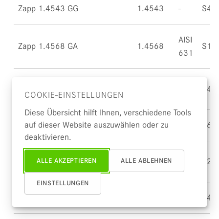
Zapp 1.4543 GG
1.4543
S45
AISI
Zapp 1.4568 GA
1.4568
S17
631
Zapp 1.4614 Medical (English)
1.4614
S46
COOKIE-EINSTELLUNGEN
Diese Übersicht hilft Ihnen, verschiedene Tools
auf dieser Website auszuwählen oder zu
Zapp 1.4980
1.4980
660
S66
deaktivieren.
Zapp 9.9204 AG
~1.4597
S20
ALLE AKZEPTIEREN
ALLE ABLEHNEN
EINSTELLUNGEN
Zapp 9.9455 GG
S45