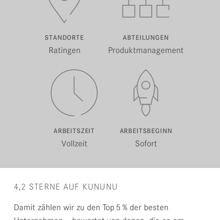
STANDORTE
ABTEILUNGEN
Ratingen
Produktmanagement
ARBEITSZEIT
ARBEITSBEGINN
Vollzeit
Sofort
4,2 STERNE AUF KUNUNU
Damit zählen wir zu den Top 5 % der besten